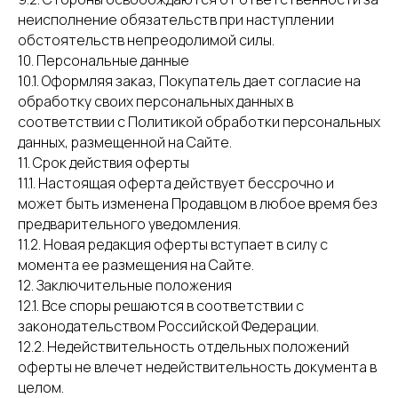
неисполнение обязательств при наступлении
обстоятельств непреодолимой силы.
©2026
10. Персональные данные
ООО «Полезные Сладости»
10.1. Оформляя заказ, Покупатель дает согласие на
Юридический адрес: 170040, г. Тверь,
Старицкое шоссе, д. 27
обработку своих персональных данных в
ИНН 6952318310
соответствии с Политикой обработки персональных
Политика обработки персональных данных
данных, размещенной на Сайте.
Оферта
11. Срок действия оферты
11.1. Настоящая оферта действует бессрочно и
может быть изменена Продавцом в любое время без
предварительного уведомления.
11.2. Новая редакция оферты вступает в силу с
момента ее размещения на Сайте.
12. Заключительные положения
12.1. Все споры решаются в соответствии с
законодательством Российской Федерации.
12.2. Недействительность отдельных положений
оферты не влечет недействительность документа в
целом.