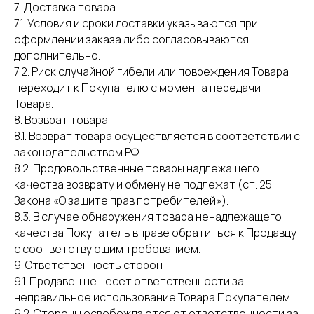
7. Доставка товара
7.1. Условия и сроки доставки указываются при
оформлении заказа либо согласовываются
дополнительно.
7.2. Риск случайной гибели или повреждения Товара
переходит к Покупателю с момента передачи
Товара.
8. Возврат товара
8.1. Возврат товара осуществляется в соответствии с
законодательством РФ.
8.2. Продовольственные товары надлежащего
качества возврату и обмену не подлежат (ст. 25
Закона «О защите прав потребителей»).
8.3. В случае обнаружения товара ненадлежащего
качества Покупатель вправе обратиться к Продавцу
Каталог
О нас
Отзывы
Контакты
с соответствующим требованием.
9. Ответственность сторон
По вопросам сотрудничества:
9.1. Продавец не несет ответственности за
tver-sladosti@yandex.ru
неправильное использование Товара Покупателем.
9.2. Стороны освобождаются от ответственности за